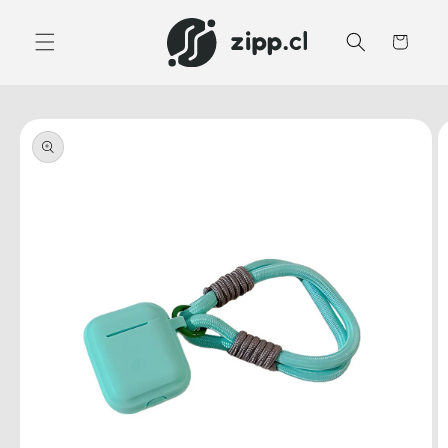
Ir
directamente
al contenido
Carrito
Ir
directamente
a la
información
del producto