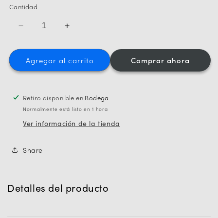
no
Cantidad
disponible
Reducir
Aumentar
cantidad
cantidad
para
para
Agregar al carrito
Comprar ahora
Funda
Funda
silicona
silicona
AirPods
AirPods
Retiro disponible en
Bodega
Normalmente está listo en 1 hora
Ver información de la tienda
Share
Detalles del producto