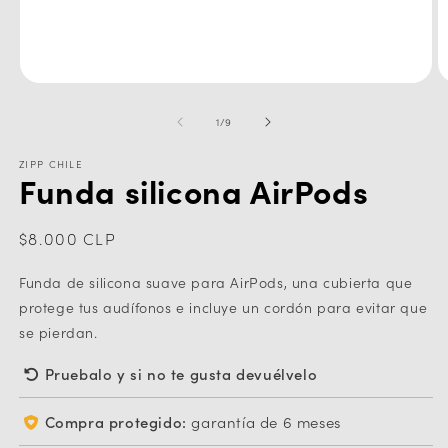
Abrir
Ab
elemento
e
multimedia
m
de
1
/
9
1
2
en
e
una
u
ZIPP CHILE
Funda silicona AirPods
ventana
v
modal
m
Precio
$8.000 CLP
habitual
Funda de silicona suave para AirPods, una cubierta que
protege tus audífonos e incluye un cordón para evitar que
se pierdan.
Pruebalo y si no te gusta devuélvelo
Compra protegido:
garantía de 6 meses