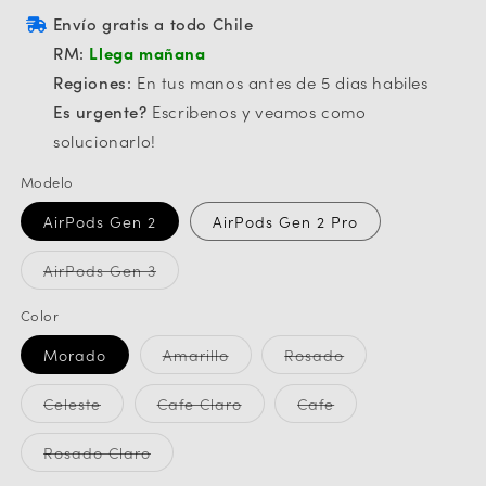
Envío gratis a todo Chile
RM:
Llega mañana
Regiones:
En tus manos antes de 5 dias habiles
Es urgente?
Escribenos y veamos como
solucionarlo!
Modelo
AirPods Gen 2
AirPods Gen 2 Pro
Variante
AirPods Gen 3
agotada
o
no
Color
disponible
Variante
Variante
Morado
Amarillo
Rosado
agotada
agotada
o
o
no
no
Variante
Variante
Variante
Celeste
Cafe Claro
Cafe
disponible
disponible
agotada
agotada
agotada
o
o
o
no
no
no
Variante
Rosado Claro
disponible
disponible
disponible
agotada
o