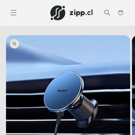
Ir
directamente
al contenido
Carrito
Ir
directamente
a la
información
del producto