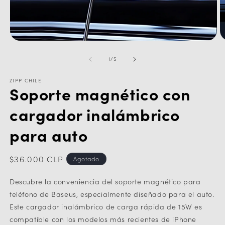
Abrir
Ab
elemento
e
de
multimedia
m
1
/
5
1
2
en
e
ZIPP CHILE
una
u
Soporte magnético con
ventana
v
modal
m
cargador inalámbrico
para auto
Precio
$36.000 CLP
Agotado
habitual
Descubre la conveniencia del soporte magnético para
teléfono de Baseus, especialmente diseñado para el auto.
Este cargador inalámbrico de carga rápida de 15W es
compatible con los modelos más recientes de iPhone